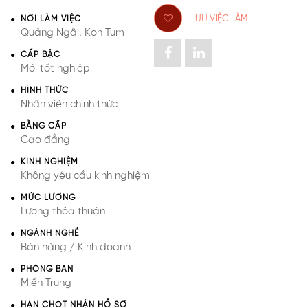
NƠI LÀM VIỆC
LƯU VIỆC LÀM
Quảng Ngãi
,
Kon Tum
CẤP BẬC
Mới tốt nghiệp
HÌNH THỨC
Nhân viên chính thức
BẰNG CẤP
Cao đẳng
KINH NGHIỆM
Không yêu cầu kinh nghiệm
MỨC LƯƠNG
Lương thỏa thuận
NGÀNH NGHỀ
Bán hàng / Kinh doanh
PHÒNG BAN
Miền Trung
HẠN CHÓT NHẬN HỒ SƠ