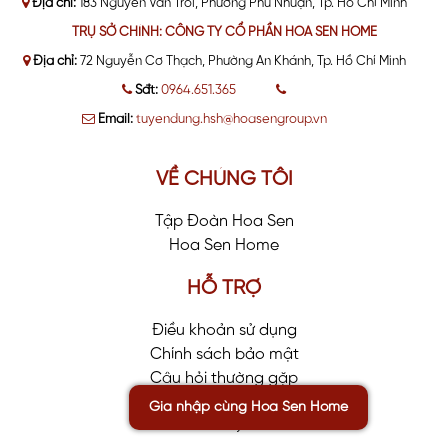
Địa chỉ:
183 Nguyễn Văn Trỗi, Phường Phú Nhuận, Tp. Hồ Chí Minh
TRỤ SỞ CHÍNH: CÔNG TY CỔ PHẦN HOA SEN HOME
Địa chỉ:
72 Nguyễn Cơ Thạch, Phường An Khánh, Tp. Hồ Chí Minh
Sđt:
0964.651.365
Email:
tuyendung.hsh@hoasengroup.vn
VỀ CHÚNG TÔI
Tập Đoàn Hoa Sen
Hoa Sen Home
HỖ TRỢ
Điều khoản sử dụng
Chính sách bảo mật
Câu hỏi thường gặp
Gia nhập cùng Hoa Sen Home
Talent
Solution
by
CareerViet