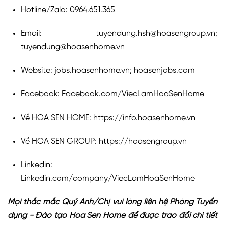
Hotline/Zalo: 0964.651.365
Email: tuyendung.hsh@hoasengroup.vn;
tuyendung@hoasenhome.vn
Website: jobs.hoasenhome.vn; hoasenjobs.com
Facebook: Facebook.com/ViecLamHoaSenHome
Về HOA SEN HOME: https://info.hoasenhome.vn
Về HOA SEN GROUP: https://hoasengroup.vn
Linkedin:
Linkedin.com/company/ViecLamHoaSenHome
Mọi thắc mắc Quý Anh/Chị vui lòng liên hệ Phòng Tuyển
dụng - Đào tạo Hoa Sen Home để được trao đổi chi tiết